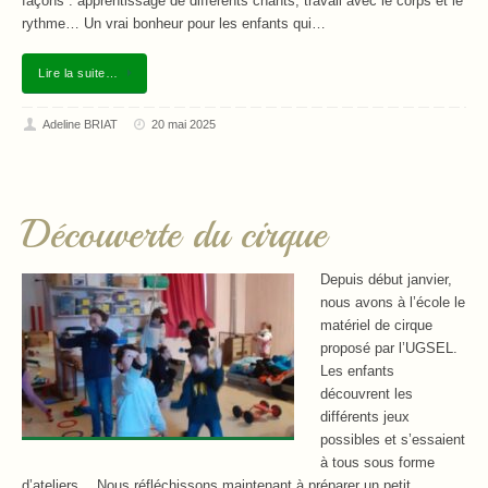
façons : apprentissage de différents chants, travail avec le corps et le
rythme… Un vrai bonheur pour les enfants qui…
Lire la suite…
Adeline BRIAT
20 mai 2025
Découverte du cirque
Depuis début janvier,
nous avons à l’école le
matériel de cirque
proposé par l’UGSEL.
Les enfants
découvrent les
différents jeux
possibles et s’essaient
à tous sous forme
d’ateliers… Nous réfléchissons maintenant à préparer un petit