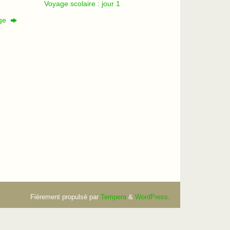
Voyage scolaire : jour 1
age
Fièrement propulsé par
Tempera
&
WordPress.