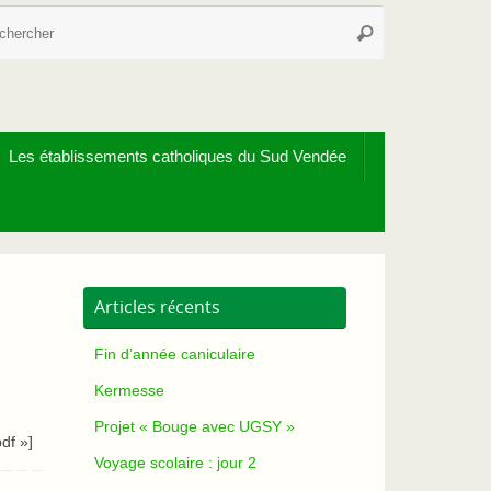
Recherche
Rechercher
pour
:
Les établissements catholiques du Sud Vendée
Articles récents
Fin d’année caniculaire
Kermesse
Projet « Bouge avec UGSY »
df »]
Voyage scolaire : jour 2