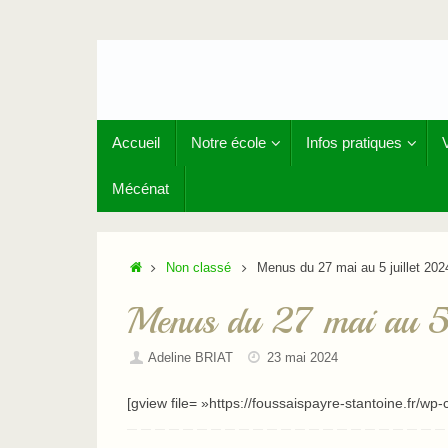
Passer
au
contenu
Passer
Accueil
Notre école
Infos pratiques
au
contenu
Mécénat
Accueil
Non classé
Menus du 27 mai au 5 juillet 202
Menus du 27 mai au 5
Adeline BRIAT
23 mai 2024
[gview file= »https://foussaispayre-stantoine.fr/w