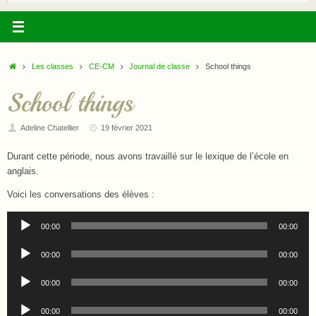
:
Accueil
Les classes
CE-CM
Journal de classe
School things
School things
Adeline Chatellier
19 février 2021
Durant cette période, nous avons travaillé sur le lexique de l’école en
anglais.
Voici les conversations des élèves :
Lecteur
00:00
00:00
audio
Lecteur
00:00
00:00
audio
Lecteur
00:00
00:00
audio
Lecteur
00:00
00:00