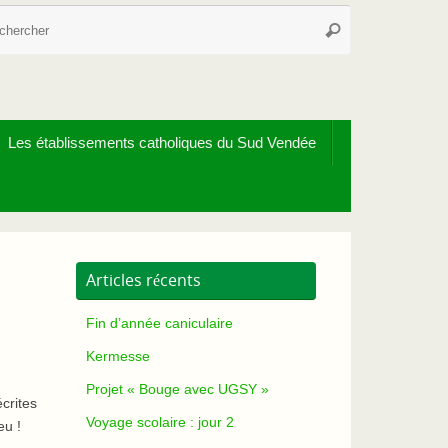
Recherche
Rechercher
pour
:
Les établissements catholiques du Sud Vendée
Articles récents
Fin d’année caniculaire
Kermesse
Projet « Bouge avec UGSY »
crites
Voyage scolaire : jour 2
eu !