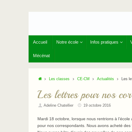
Passer
au
contenu
Passer
Accueil
Notre école
Infos pratiques
au
contenu
Mécénat
Accueil
Les classes
CE-CM
Actualités
Les le
Les lettres pour nos co
Adeline Chatellier
19 octobre 2016
Mardi 18 octobre, lorsque nous rentrions à l’école
pour nos correspondants. Nous avons acheté des timb