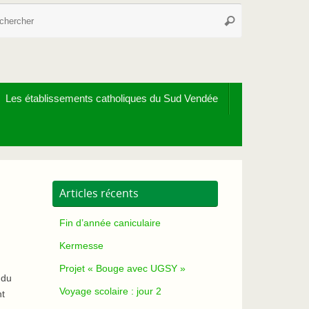
Recherche
Rechercher
pour
:
Les établissements catholiques du Sud Vendée
Articles récents
Fin d’année caniculaire
Kermesse
Projet « Bouge avec UGSY »
 du
Voyage scolaire : jour 2
nt